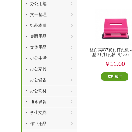
办公用笔
文件整理
纸品本册
桌面用品
文体用品
益而高837双孔打孔机 
型 2孔打孔器 孔径5mm.
办公生活
￥11.00
办公家具
立即预订
办公设备
办公耗材
通讯设备
学生文具
作业用品